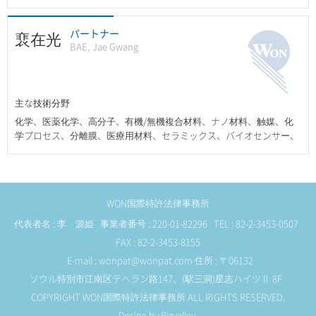
パートナー
裵在光
BAE, Jae Gwang
主な技術分野
化学、医薬化学、高分子、有機/無機複合材料、ナノ材料、触媒、化
学プロセス、分離膜、医療用材料、セラミックス、バイオセンサー、
医療機器など
WON国際特許法律事務所
代表者名 : 李 源姫 事業者番号 : 220-01-82296 TEL : 82-2-3453-0507
FAX : 82-2-3453-8155
E-mail : wonpat@wonpat.com
住所 : 〒06132
ソウル特別市江南区テヘラン路147、(駅三洞)星志ハイツⅡ 8F
COPYRIGHT WON国際特許法律事務所 ALL RIGHTS RESERVED.
Design by Bizvalley.