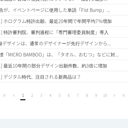
原告が、イベントページに使用した単語「Fist Bump」...
ス] ホログラム特許出願、最近20年間で年間平均7％増加
ス] 特許審判院、審判過程に「専門審理委員制度」導入
登録デザインは、通常のデザイナーが先行デザインから...
商標「MICRO BAMBOO」は、「タオル、おむつ」などに対...
ス] 最近10年間の部分デザイン出願件数、約3倍に増加
ス] デジタル時代、注目される新商品は？
1
2
3
4
5
6
7
8
9
10