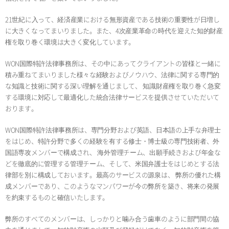
21世紀に入って、経済産業における無形資産である技術の重要性が日増し
に大きくなってまいりました。また、4次産業革命の時代を迎えた知的財産
権を取り巻く環境は大きく変化しています。
WON国際特許法律事務所は、その中にあってクライアントの皆様と一緒に
積み重ねてまいりました様々な経験およびノウハウ、法律に関する専門的
な知識と技術に関する深い理解を通じまして、 知識財産権を取り巻く急変
する環境に対応して最適化した統合法律サービスを提供させていただいて
おります。
WON国際特許法律事務所は、専門分野および英語、日本語の上手な弁理士
をはじめ、特許分野で多くの経験を有する修士・博士級の専門技術者、外
国語専攻メンバーで構成され、 海外管理チーム、出願手続きおよび年金な
どを徹底的に管理する管理チーム、そして、米国弁護士をはじめとする法
律部を別に構成しておいます。最高のサービスの源泉は、 弊所の優れた構
成メンバーであり、このようなマンパワーが今の弊所を築き、将来の発展
を約束するものと確信いたします。
弊所のすべてのメンバーは、しっかりと噛み合う歯車のように部門間の協