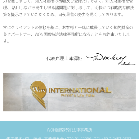
力を通じまして、知的財産権の出願及び登録だけでなく、知的財産権を管
理、 活用しながら発生し得る諸問題に対しまして、明快かつ戦略的な解決
策を提示させていただくため、日夜最善の努力を尽くしております。
常にクライアントの信頼を基に、お客様と一緒に成長していく知的財産の
良きパートナー、WON国際特許法律事務所になることをお約束いたしま
す。
代表弁理士 李源姫
WON国際特許法律事務所
代表者名 : 李 源姫 事業者番号 : 220-01-82296 TEL : 82-2-3453-0507