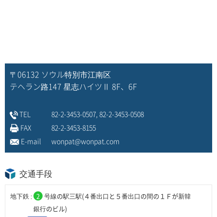
〒06132 ソウル特別市江南区
テヘラン路147 星志ハイツⅡ 8F、6F
TEL
82-2-3453-0507, 82-2-3453-0508
FAX
82-2-3453-8155
E-mail
wonpat@wonpat.com
交通手段
地下鉄 :
2
号線の駅三駅(４番出口と５番出口の間の１Ｆが新韓
銀行のビル)